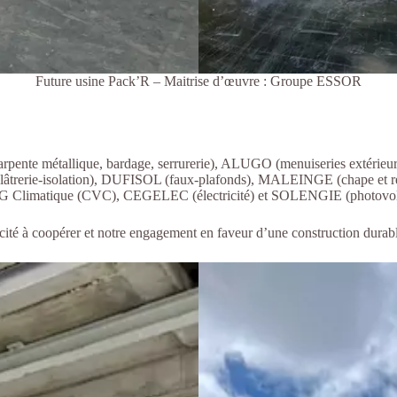
Future usine Pack’R – Maitrise d’œuvre : Groupe ESSOR
te métallique, bardage, serrurerie), ALUGO (menuiseries extérieures)
lâtrerie-isolation), DUFISOL (faux-plafonds), MALEINGE (chape et re
imatique (CVC), CEGELEC (électricité) et SOLENGIE (photovolt
apacité à coopérer et notre engagement en faveur d’une construction durab